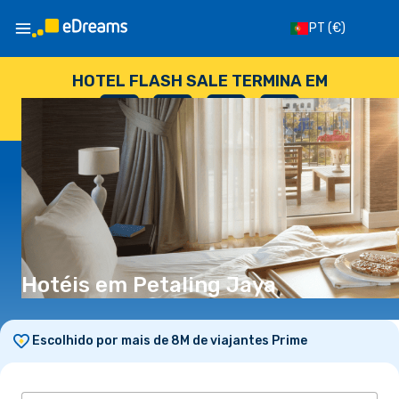
PT
(€)
HOTEL FLASH SALE TERMINA EM
--
:
--
:
--
:
--
DIAS
HORAS
MINUTOS
SEGUNDOS
Hotéis em Petaling Jaya
Escolhido por mais de 8M de viajantes Prime