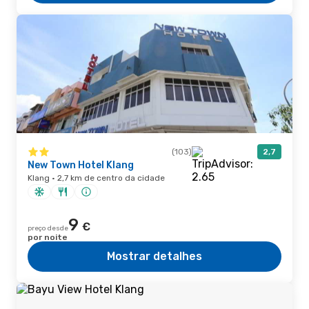
(103)
2,7
New Town Hotel Klang
Klang · 2,7 km de centro da cidade
9
€
preço desde
por noite
Mostrar detalhes