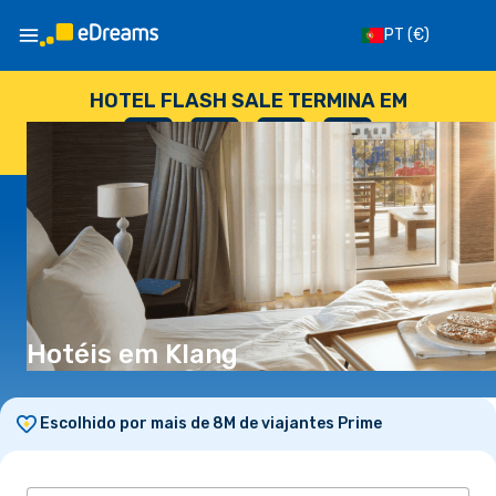
PT
(€)
HOTEL FLASH SALE TERMINA EM
--
:
--
:
--
:
--
DIAS
HORAS
MINUTOS
SEGUNDOS
Hotéis em Klang
Escolhido por mais de 8M de viajantes Prime