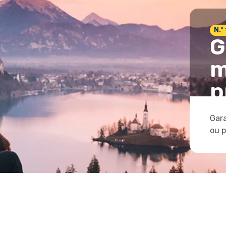
N.º
G
m
p
Gara
ou 