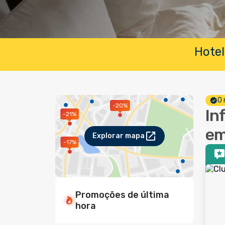
Hotel
O 
-20%
In
-21%
em
Explorar mapa
-17%
Promoções de última
hora