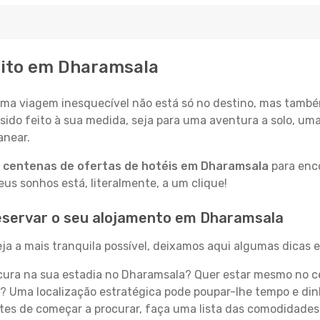
eito em Dharamsala
a viagem inesquecível não está só no destino, mas també
sido feito à sua medida, seja para uma aventura a solo, um
anear.
a
centenas de ofertas de hotéis em Dharamsala
para enco
s sonhos está, literalmente, a um clique!
eservar o seu alojamento em Dharamsala
a a mais tranquila possível, deixamos aqui algumas dicas e
ura na sua estadia no Dharamsala? Quer estar mesmo no c
? Uma localização estratégica pode poupar-lhe tempo e din
es de começar a procurar, faça uma lista das comodidades 