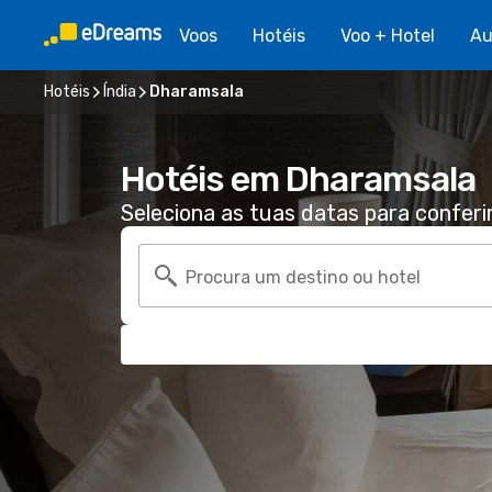
Voos
Hotéis
Voo + Hotel
Au
Hotéis
Índia
Dharamsala
Hotéis em Dharamsala
Seleciona as tuas datas para conferi
Procura um destino ou hotel