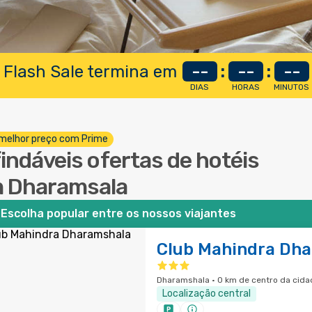
 Flash Sale termina em
--
:
--
:
--
DIAS
HORAS
MINUTOS
melhor preço com Prime
findáveis ofertas de hotéis
 Dharamsala
Escolha popular entre os nossos viajantes
Club Mahindra Dh
Dharamshala · 0 km de centro da cida
Localização central