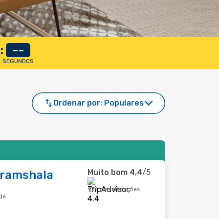
:
--
SEGUNDOS
Ordenar por:
Populares
Muito bom
4,4
/5
aramshala
974 classificações
de