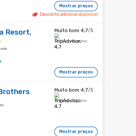
Mostrar preços
Desconto adicional disponível
Muito bom
4,7
/5
a Resort,
684 classificações
dade
Mostrar preços
Muito bom
4,7
/5
Brothers
154 classificações
de
Mostrar preços