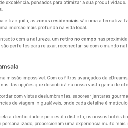
e excelência, pensados para otimizar a sua produtividade,
s.
a e tranquila, as
zonas residenciais
são uma alternativa fa
uma imersão mais profunda na vida local.
contacto com a natureza, um
retiro no campo
nas proximida
 são perfeitos para relaxar, reconectar-se com o mundo nat
ramsala
uma missão impossível. Com os filtros avançados da eDreams
gumas das opções que descobrirá na nossa vasta gama de ofe
ordar com vistas deslumbrantes, saborear jantares gourmet
ncias de viagem inigualáveis, onde cada detalhe é meticu
pela autenticidade e pelo estilo distinto, os nossos hotéis 
e personalizado, proporcionam uma experiência muito mais 