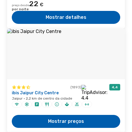
22
€
preço desde
por noite
Mostrar detalhes
(1893)
4,4
ibis Jaipur City Centre
Jaipur · 2,2 km de centro da cidade
Mostrar preços