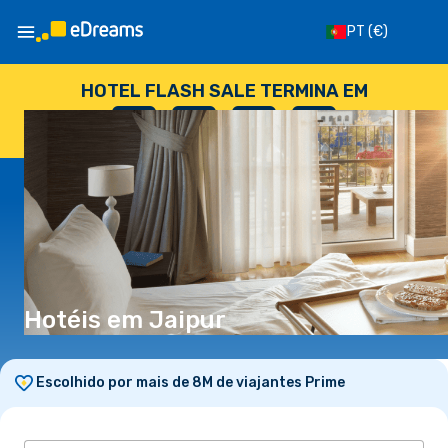
PT
(€)
HOTEL FLASH SALE TERMINA EM
--
:
--
:
--
:
--
DIAS
HORAS
MINUTOS
SEGUNDOS
Hotéis em Jaipur
Escolhido por mais de 8M de viajantes Prime