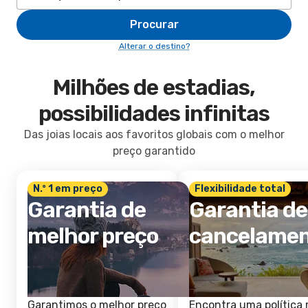
Procurar
Alterar o destino?
Milhões de estadias,
possibilidades infinitas
Das joias locais aos favoritos globais com o melhor
preço garantido
N.º 1 em preço
Flexibilidade total
Garantia de
Garantia de
melhor preço
cancelame
Garantimos o melhor preço
Encontra uma política 