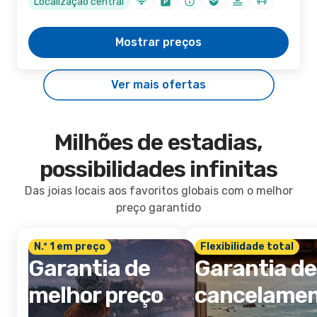
Localização central
Mostrar preços
Ver mais ofertas
Milhões de estadias,
possibilidades infinitas
Das joias locais aos favoritos globais com o melhor
preço garantido
N.º 1 em preço
Flexibilidade total
Garantia de
Garantia de
melhor preço
cancelame