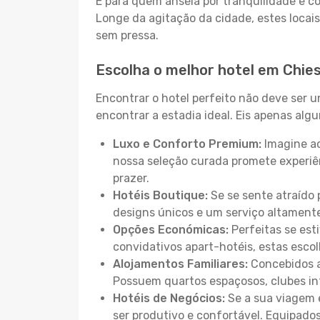
E para quem anseia por tranquilidade e 
Longe da agitação da cidade, estes locais
sem pressa.
Escolha o melhor hotel em Chie
Encontrar o hotel perfeito não deve ser 
encontrar a estadia ideal. Eis apenas al
Luxo e Conforto Premium:
Imagine ac
nossa seleção curada promete experiê
prazer.
Hotéis Boutique:
Se se sente atraído 
designs únicos e um serviço altament
Opções Económicas:
Perfeitas se est
convidativos apart-hotéis, estas esco
Alojamentos Familiares:
Concebidos a
Possuem quartos espaçosos, clubes inf
Hotéis de Negócios:
Se a sua viagem e
ser produtivo e confortável. Equipado