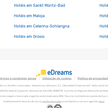
Hotéis em Sankt Moritz-Bad
Hoté
Hotéis em Maloja
Hoté
Hotéis em Celerina-Schlarigna
Hot
Hotéis em Grosio
Hoté
Termos e condições gerais
Utilização de cookies
Política de privacidad
os os direitos reservados. Vacaciones eDreams, S.L. (Sociedad Unipersonal). Sede social e
8, 28005, Madrid, Espanha. Número de IVA ESB-61965778. Inscrita no Registro Mercantil de Madri
ia de viagens licenciada e agente autorizado pela IATA. Para nos contactares acerca da tua r
imediatamente através do nosso
centro de ajuda
ou contacta os nossos agentes
aqui
.