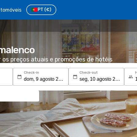
tomóveis
PT
(€)
lmalenco
r os preços atuais e promoções de hotéis
Check-in
Check-out