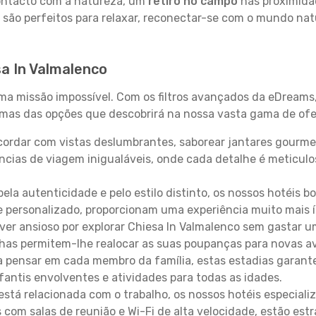
contacto com a natureza, um
retiro no campo
nas proximida
 são perfeitos para relaxar, reconectar-se com o mundo nat
sa In Valmalenco
uma missão impossível. Com os filtros avançados da eDreams
gumas das opções que descobrirá na nossa vasta gama de ofe
ordar com vistas deslumbrantes, saborear jantares gourmet
ncias de viagem inigualáveis, onde cada detalhe é meticu
pela autenticidade e pelo estilo distinto, os nossos hotéis 
e personalizado, proporcionam uma experiência muito mais 
iver ansioso por explorar Chiesa In Valmalenco sem gastar 
lhas permitem-lhe realocar as suas poupanças para novas a
 pensar em cada membro da família, estas estadias garante
antis envolventes e atividades para todas as idades.
stá relacionada com o trabalho, os nossos hotéis especiali
s com salas de reunião e Wi-Fi de alta velocidade, estão es