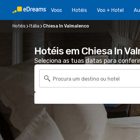
Voos
Hotéis
Voo + Hotel
Au
Hotéis
Itália
Chiesa In Valmalenco
Hotéis em Chiesa In Va
Seleciona as tuas datas para conferi
Procura um destino ou hotel