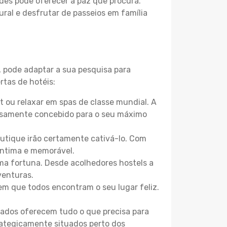
des pode oferecer a paz que procura.
ural e desfrutar de passeios em família
, pode adaptar a sua pesquisa para
rtas de hotéis:
 ou relaxar em spas de classe mundial. A
losamente concebido para o seu máximo
boutique irão certamente cativá-lo. Com
íntima e memorável.
uma fortuna. Desde acolhedores hostels a
venturas.
m que todos encontram o seu lugar feliz.
zados oferecem tudo o que precisa para
trategicamente situados perto dos