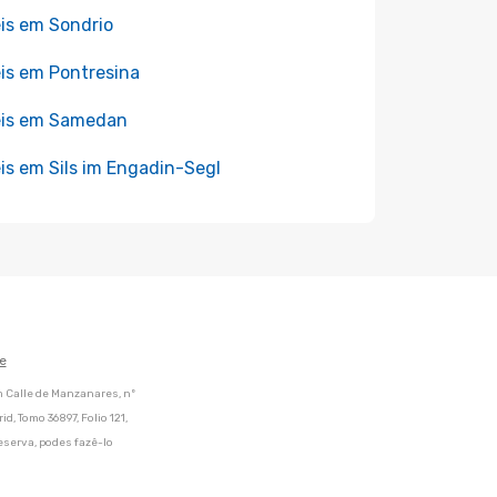
is em Sondrio
is em Pontresina
éis em Samedan
is em Sils im Engadin-Segl
e
m Calle de Manzanares, nº
d, Tomo 36897, Folio 121,
eserva, podes fazê-lo