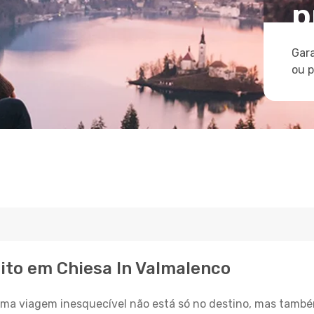
p
Gara
ou 
eito em Chiesa In Valmalenco
a viagem inesquecível não está só no destino, mas també