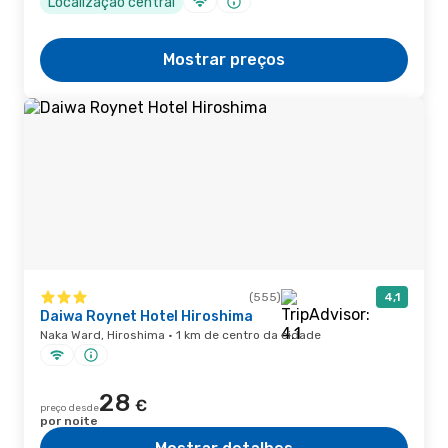
Localização central
Mostrar preços
(555)
4,1
Daiwa Roynet Hotel Hiroshima
Naka Ward, Hiroshima · 1 km de centro da cidade
28
€
preço desde
por noite