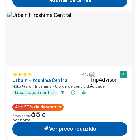
Mostrar detalhes
(418)
4
Urbain Hiroshima Central
Naka Ward, Hiroshima · 0,5 km de centro da cidade
Localização central
Até 30% de desconto
65
€
preço desde
por noite
Ver preço reduzido