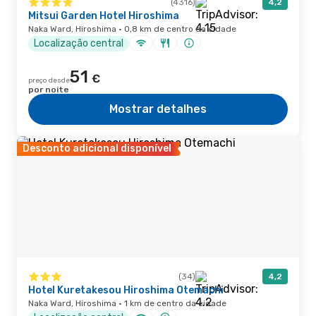
(4316)
4,2
Mitsui Garden Hotel Hiroshima
Naka Ward, Hiroshima · 0,8 km de centro da cidade
Localização central
51
€
preço desde
por noite
Mostrar detalhes
Desconto adicional disponível
(34)
4,2
Hotel Kuretakesou Hiroshima Otemachi
Naka Ward, Hiroshima · 1 km de centro da cidade