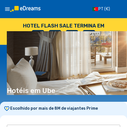
PT
(€)
HOTEL FLASH SALE TERMINA EM
--
:
--
:
--
:
--
DIAS
HORAS
MINUTOS
SEGUNDOS
Hotéis em Ube
Escolhido por mais de 8M de viajantes Prime