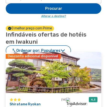
Procurar
Alterar o destino?
O melhor preço com Prime
Infindáveis ofertas de hotéis
em Iwakuni
Ordenar por:
Populares
Desconto adicional disponível
(18)
4,3
Shiratame Ryokan