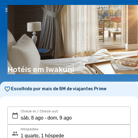
PT
(€)
Hotéis em Iwakuni
Escolhido por mais de 8M de viajantes Prime
Check-in / Check-out
Hóspedes