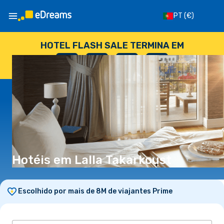
PT
(€)
HOTEL FLASH SALE TERMINA EM
--
:
--
:
--
:
--
DIAS
HORAS
MINUTOS
SEGUNDOS
Hotéis em Lalla Takarkoust
Escolhido por mais de 8M de viajantes Prime