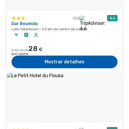
(50)
4,6
Dar Boumida
Lalla Takarkoust · 3,5 km de centro da cidade
28
€
preço desde
por noite
Mostrar detalhes