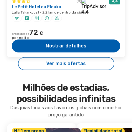
(9)
4,4
Le Petit Hotel du Flouka
Lalla Takarkoust · 2,2 km de centro da cidade
72
€
preço desde
por noite
Mostrar detalhes
Ver mais ofertas
Milhões de estadias,
possibilidades infinitas
Das joias locais aos favoritos globais com o melhor
preço garantido
N.º 1 em preço
Flexibilidade total