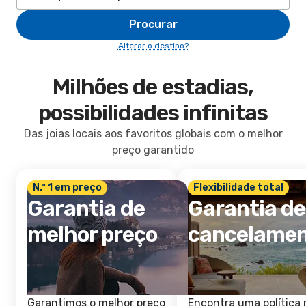
Procurar
Alterar o destino?
Milhões de estadias,
possibilidades infinitas
Das joias locais aos favoritos globais com o melhor
preço garantido
N.º 1 em preço
Flexibilidade total
Garantia de
Garantia de
melhor preço
cancelame
Garantimos o melhor preço
Encontra uma política 