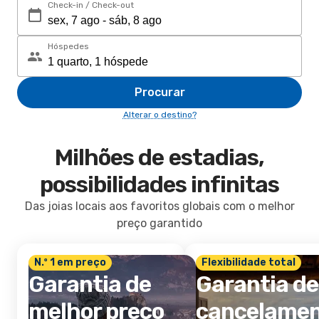
Check-in / Check-out
Hóspedes
Procurar
Alterar o destino?
Milhões de estadias,
possibilidades infinitas
Das joias locais aos favoritos globais com o melhor
preço garantido
N.º 1 em preço
Flexibilidade total
Garantia de
Garantia de
melhor preço
cancelame