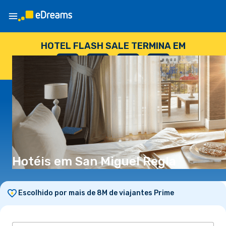
HOTEL FLASH SALE TERMINA EM
--
:
--
:
--
:
--
DIAS
HORAS
MINUTOS
SEGUNDOS
Hotéis em San Miguel Regla
Escolhido por mais de 8M de viajantes Prime