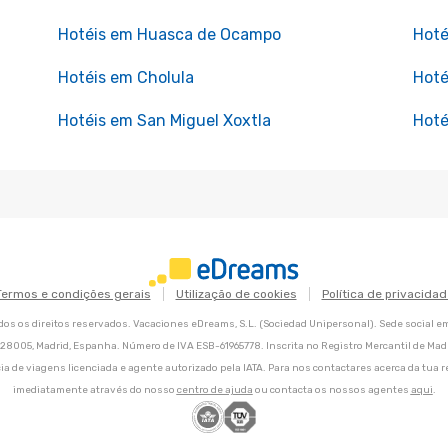
Hotéis em Huasca de Ocampo
Hoté
Hotéis em Cholula
Hoté
Hotéis em San Miguel Xoxtla
Hoté
Termos e condições gerais
Utilização de cookies
Política de privacidad
os os direitos reservados. Vacaciones eDreams, S.L. (Sociedad Unipersonal). Sede social e
8, 28005, Madrid, Espanha. Número de IVA ESB-61965778. Inscrita no Registro Mercantil de Madri
ia de viagens licenciada e agente autorizado pela IATA. Para nos contactares acerca da tua r
imediatamente através do nosso
centro de ajuda
ou contacta os nossos agentes
aqui
.