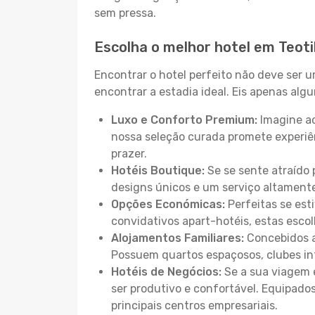
sem pressa.
Escolha o melhor hotel em Teot
Encontrar o hotel perfeito não deve ser 
encontrar a estadia ideal. Eis apenas al
Luxo e Conforto Premium:
Imagine ac
nossa seleção curada promete experiê
prazer.
Hotéis Boutique:
Se se sente atraído 
designs únicos e um serviço altament
Opções Económicas:
Perfeitas se est
convidativos apart-hotéis, estas esco
Alojamentos Familiares:
Concebidos a
Possuem quartos espaçosos, clubes inf
Hotéis de Negócios:
Se a sua viagem e
ser produtivo e confortável. Equipado
principais centros empresariais.