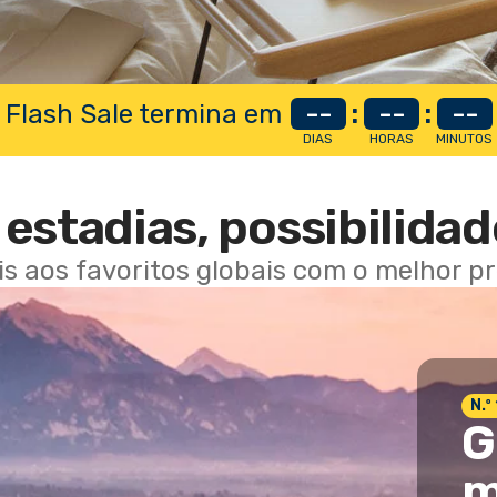
 Flash Sale termina em
--
:
--
:
--
DIAS
HORAS
MINUTOS
estadias, possibilidad
ais aos favoritos globais com o melhor p
N.º
G
m