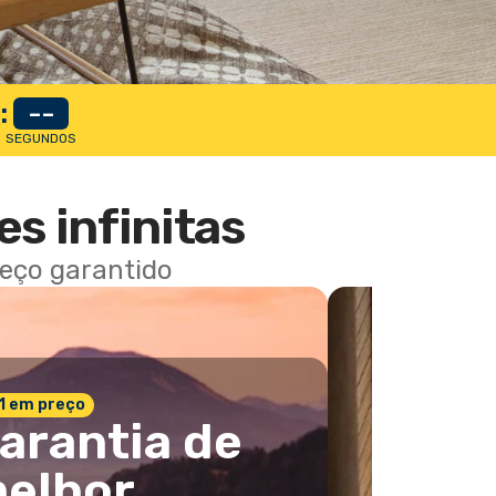
:
--
SEGUNDOS
es infinitas
reço garantido
 1 em preço
arantia de
elhor