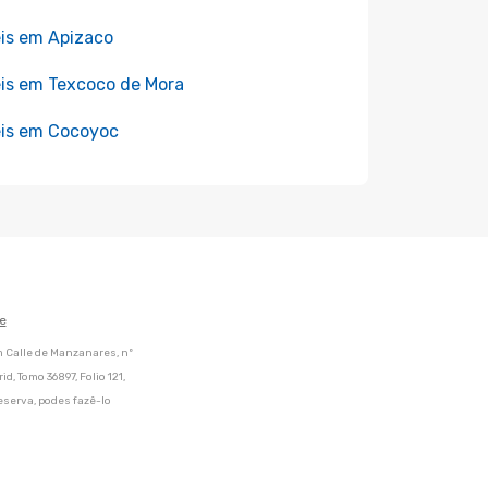
is em Apizaco
is em Texcoco de Mora
is em Cocoyoc
e
m Calle de Manzanares, nº
d, Tomo 36897, Folio 121,
eserva, podes fazê-lo