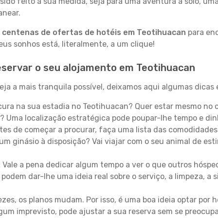
sido feito à sua medida, seja para uma aventura a solo, um
anear.
a
centenas de ofertas de hotéis em Teotihuacan
para enc
s sonhos está, literalmente, a um clique!
eservar o seu alojamento em Teotihuacan
ja a mais tranquila possível, deixamos aqui algumas dicas e
ura na sua estadia no Teotihuacan? Quer estar mesmo no c
? Uma localização estratégica pode poupar-lhe tempo e din
es de começar a procurar, faça uma lista das comodidades 
um ginásio à disposição? Vai viajar com o seu animal de esti
:
Vale a pena dedicar algum tempo a ver o que outros hósped
 podem dar-lhe uma ideia real sobre o serviço, a limpeza, a
zes, os planos mudam. Por isso, é uma boa ideia optar por
 algum imprevisto, pode ajustar a sua reserva sem se preocup