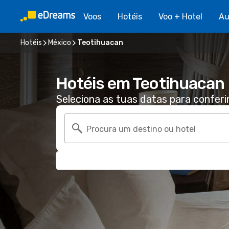
Voos
Hotéis
Voo + Hotel
Au
Hotéis
México
Teotihuacan
Hotéis em Teotihuacan
Seleciona as tuas datas para conferi
Procura um destino ou hotel