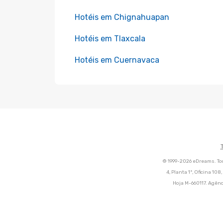
Hotéis em Chignahuapan
Hotéis em Tlaxcala
Hotéis em Cuernavaca
© 1999-2026 eDreams. Tod
4, Planta 1ª, Oficina 10
Hoja M-660117. Agênc