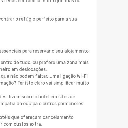
as férias em família muito queridas ou
ontrar o refúgio perfeito para a sua
ssenciais para reservar o seu alojamento:
entro de tudo, ou prefere uma zona mais
heiro em deslocações.
que não podem faltar. Uma ligação Wi-Fi
mação? Ter isto claro vai simplificar muito
es dizem sobre o hotel em sites de
 simpatia da equipa e outros pormenores
 hotéis que ofereçam cancelamento
ar com custos extra.