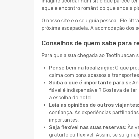
Imagine acordar num sítio que parece ter 
aquele encontro romântico que anda a pl
O nosso site é o seu guia pessoal. Ele filtr
próxima escapadela. A acomodação dos seu
Conselhos de quem sabe para r
Para que a sua chegada ao Teotihuacan se
Pense bem na localização:
O que proc
calma com bons acessos a transportes
Saiba o que é importante para si:
Ant
fiável é indispensável? Gostava de ter 
a escolha do hotel.
Leia as opiniões de outros viajantes
confiança. As experiências partilhadas
importantes.
Seja flexível nas suas reservas:
Às ve
gratuito ou flexível. Assim, se surgir