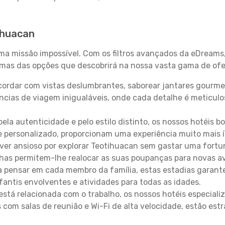
ihuacan
uma missão impossível. Com os filtros avançados da eDreams
gumas das opções que descobrirá na nossa vasta gama de ofe
ordar com vistas deslumbrantes, saborear jantares gourmet
ncias de viagem inigualáveis, onde cada detalhe é meticu
pela autenticidade e pelo estilo distinto, os nossos hotéis 
e personalizado, proporcionam uma experiência muito mais 
iver ansioso por explorar Teotihuacan sem gastar uma fortu
lhas permitem-lhe realocar as suas poupanças para novas a
 pensar em cada membro da família, estas estadias garante
antis envolventes e atividades para todas as idades.
stá relacionada com o trabalho, os nossos hotéis especiali
s com salas de reunião e Wi-Fi de alta velocidade, estão es