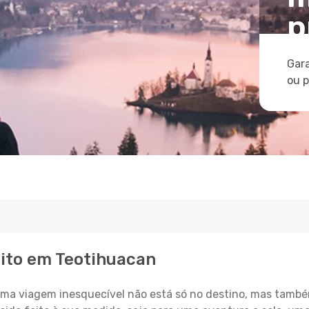
p
Gara
ou 
eito em Teotihuacan
a viagem inesquecível não está só no destino, mas també