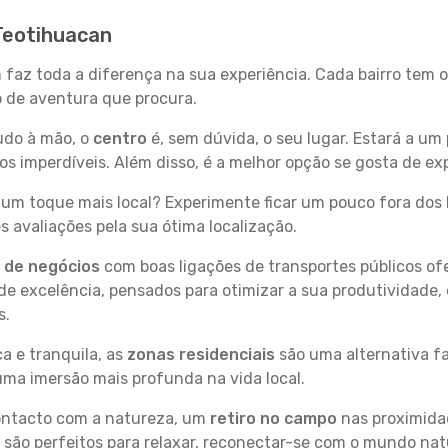
 Teotihuacan
 faz toda a diferença na sua experiência. Cada bairro tem 
po de aventura que procura.
tudo à mão, o
centro
é, sem dúvida, o seu lugar. Estará a um 
 imperdíveis. Além disso, é a melhor opção se gosta de exp
um toque mais local? Experimente ficar um pouco fora dos 
 avaliações pela sua ótima localização.
s de negócios
com boas ligações de transportes públicos of
e excelência, pensados para otimizar a sua produtividade,
s.
a e tranquila, as
zonas residenciais
são uma alternativa fa
uma imersão mais profunda na vida local.
contacto com a natureza, um
retiro no campo
nas proximida
 são perfeitos para relaxar, reconectar-se com o mundo nat