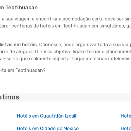
 em Teotihuacan
 sua viagem e encontrar a acomodação certa deve ser simp
mparar centenas de hotéis em Teotihuacan em simultâneo, g
istas em hotéis
. Connosco, pode organizar toda a sua vi
carro de aluguer. O nosso objetivo final é tornar o planeame
rar-se no que realmente importa: forjar memórias indelévei
eita em Teotihuacan?
stinos
Hotéis em Cuautitlán Izcalli
Hoté
Hotéis em Cidade do México
Hoté