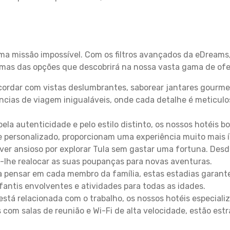
uma missão impossível. Com os filtros avançados da eDreams
gumas das opções que descobrirá na nossa vasta gama de ofe
ordar com vistas deslumbrantes, saborear jantares gourmet
ncias de viagem inigualáveis, onde cada detalhe é meticu
pela autenticidade e pelo estilo distinto, os nossos hotéis 
e personalizado, proporcionam uma experiência muito mais 
iver ansioso por explorar Tula sem gastar uma fortuna. Des
-lhe realocar as suas poupanças para novas aventuras.
 pensar em cada membro da família, estas estadias garante
antis envolventes e atividades para todas as idades.
stá relacionada com o trabalho, os nossos hotéis especiali
s com salas de reunião e Wi-Fi de alta velocidade, estão es