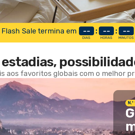
 Flash Sale termina em
--
:
--
:
--
DIAS
HORAS
MINUTOS
estadias, possibilidad
ais aos favoritos globais com o melhor p
N.º
G
m