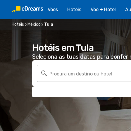
Voos
Hotéis
Voo + Hotel
Au
Hotéis
México
Tula
Hotéis em Tula
Seleciona as tuas datas para conferi
Procura um destino ou hotel