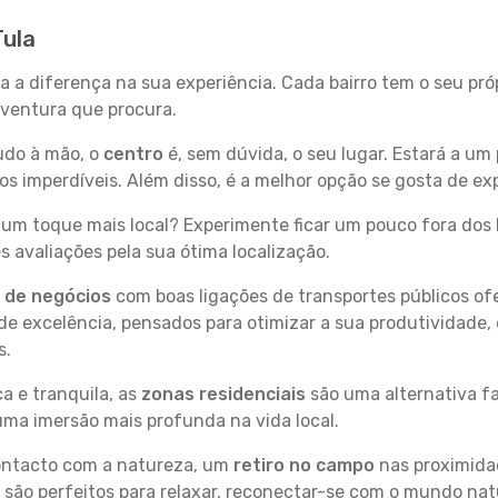
Tula
da a diferença na sua experiência. Cada bairro tem o seu pr
 aventura que procura.
tudo à mão, o
centro
é, sem dúvida, o seu lugar. Estará a um 
 imperdíveis. Além disso, é a melhor opção se gosta de expl
um toque mais local? Experimente ficar um pouco fora dos 
 avaliações pela sua ótima localização.
s de negócios
com boas ligações de transportes públicos of
e excelência, pensados para otimizar a sua produtividade,
s.
a e tranquila, as
zonas residenciais
são uma alternativa fa
uma imersão mais profunda na vida local.
contacto com a natureza, um
retiro no campo
nas proximida
 são perfeitos para relaxar, reconectar-se com o mundo nat