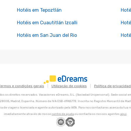
Hotéis em Tepoztlán
Hoté
Hotéis em Cuautitlán Izcalli
Hoté
Hotéis em San Juan del Rio
Hoté
Termos e condições gerais
Utilização de cookies
Política de privacidad
os os direitos reservados. Vacaciones eDreams, S.L. (Sociedad Unipersonal). Sede social e
8, 28005, Madrid, Espanha. Número de IVA ESB-61965778. Inscrita no Registro Mercantil de Madri
ia de viagens licenciada e agente autorizado pela IATA. Para nos contactares acerca da tua r
imediatamente através do nosso
centro de ajuda
ou contacta os nossos agentes
aqui
.