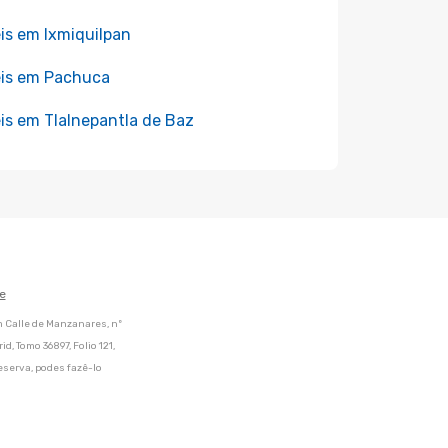
is em Ixmiquilpan
is em Pachuca
is em Tlalnepantla de Baz
e
m Calle de Manzanares, nº
d, Tomo 36897, Folio 121,
eserva, podes fazê-lo