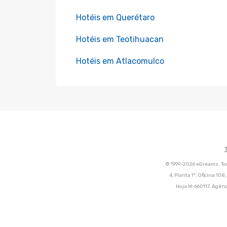
Hotéis em Querétaro
Hotéis em Teotihuacan
Hotéis em Atlacomulco
© 1999-2026 eDreams. Tod
4, Planta 1ª, Oficina 10
Hoja M-660117. Agênc