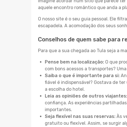
Imagine acordar num sítio que parece ter 
aquele encontro romântico que anda a pl
O nosso site é o seu guia pessoal. Ele filtr
escapadela. A acomodação dos seus sonhos
Conselhos de quem sabe para re
Para que a sua chegada ao Tula seja a mai
Pense bem na localização:
O que proc
com bons acessos a transportes? Uma 
Saiba o que é importante para si:
Ant
fiável é indispensável? Gostava de ter 
a escolha do hotel.
Leia as opiniões de outros viajantes
confiança. As experiências partilhadas
importantes.
Seja flexível nas suas reservas:
Às ve
gratuito ou flexível. Assim, se surgir