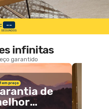
:
--
SEGUNDOS
es infinitas
reço garantido
 1 em preço
arantia de
elhor