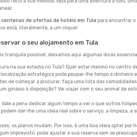
sido feito à sua medida, seja para uma aventura a solo, um
anear.
a
centenas de ofertas de hotéis em Tula
para encontrar o 
 está, literalmente, a um clique!
servar o seu alojamento em Tula
s tranquila possível, deixamos aqui algumas dicas essencia
ura na sua estadia no Tula? Quer estar mesmo no centro d
localização estratégica pode poupar-lhe tempo e dinheiro 
es de começar a procurar, faça uma lista das comodidades 
um ginásio à disposição? Vai viajar com o seu animal de esti
:
Vale a pena dedicar algum tempo a ver o que outros hósped
 podem dar-lhe uma ideia real sobre o serviço, a limpeza, a
zes, os planos mudam. Por isso, é uma boa ideia optar por
 algum imprevisto, pode ajustar a sua reserva sem se preocup