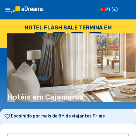
PT
(€)
HOTEL FLASH SALE TERMINA EM
--
:
--
:
--
:
--
DIAS
HORAS
MINUTOS
SEGUNDOS
Hotéis em Cajamarca
Escolhido por mais de 8M de viajantes Prime