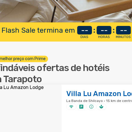
 Flash Sale termina em
--
:
--
:
--
DIAS
HORAS
MINUTOS
melhor preço com Prime
findáveis ofertas de hotéis
 Tarapoto
Villa Lu Amazon L
La Banda de Shilcayo · 15 km de centr