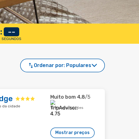
:
--
SEGUNDOS
Ordenar por:
Populares
Muito bom
4,8
/5
odge
o da cidade
109 classificações
Mostrar preços