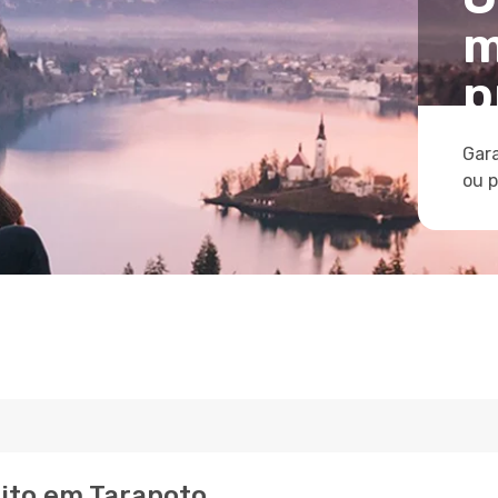
m
p
Gara
ou 
eito em Tarapoto