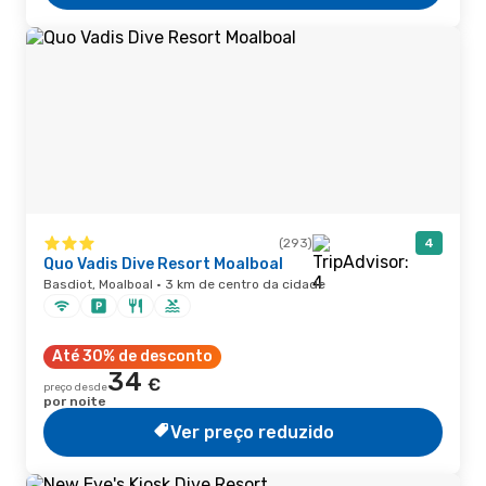
(293)
4
Quo Vadis Dive Resort Moalboal
Basdiot, Moalboal · 3 km de centro da cidade
Até 30% de desconto
34
€
preço desde
por noite
Ver preço reduzido