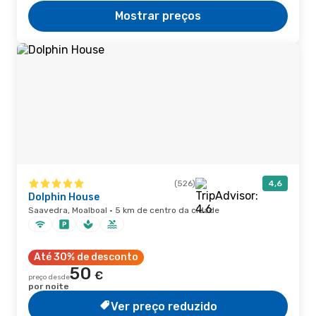
Mostrar preços
(526)
4,6
Dolphin House
Saavedra, Moalboal · 5 km de centro da cidade
Até 30% de desconto
50
€
preço desde
por noite
Ver preço reduzido