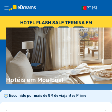
PT
(€)
HOTEL FLASH SALE TERMINA EM
--
:
--
:
--
:
--
DIAS
HORAS
MINUTOS
SEGUNDOS
Hotéis em Moalboal
Escolhido por mais de 8M de viajantes Prime