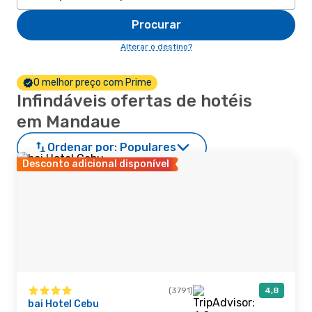
Procurar
Alterar o destino?
O melhor preço com Prime
Infindáveis ofertas de hotéis
em Mandaue
Ordenar por:
Populares
Desconto adicional disponível
(3791)
4,8
bai Hotel Cebu