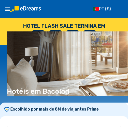
PT
(€)
HOTEL FLASH SALE TERMINA EM
--
:
--
:
--
:
--
DIAS
HORAS
MINUTOS
SEGUNDOS
Hotéis em Bacolod
Escolhido por mais de 8M de viajantes Prime