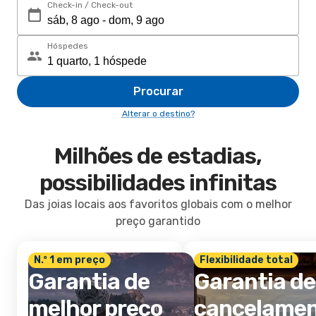
Check-in / Check-out
Hóspedes
Procurar
Alterar o destino?
Milhões de estadias,
possibilidades infinitas
Das joias locais aos favoritos globais com o melhor
preço garantido
N.º 1 em preço
Flexibilidade total
Garantia de
Garantia de
melhor preço
cancelame