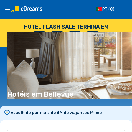
PT
(€)
HOTEL FLASH SALE TERMINA EM
--
:
--
:
--
:
--
DIAS
HORAS
MINUTOS
SEGUNDOS
Hotéis em Bellevue
Escolhido por mais de 8M de viajantes Prime