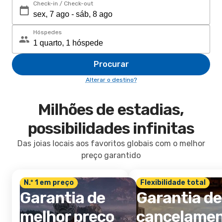
Check-in / Check-out
Hóspedes
Procurar
Alterar o destino?
Milhões de estadias,
possibilidades infinitas
Das joias locais aos favoritos globais com o melhor
preço garantido
N.º 1 em preço
Flexibilidade total
Garantia de
Garantia de
melhor preço
cancelame