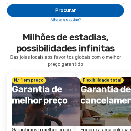
Procurar
Alterar o destino?
Milhões de estadias,
possibilidades infinitas
Das joias locais aos favoritos globais com o melhor
preço garantido
N.º 1 em preço
Flexibilidade total
Garantia de
Garantia de
melhor preço
cancelame
Garantimos o melhor preço
Encontra uma política 