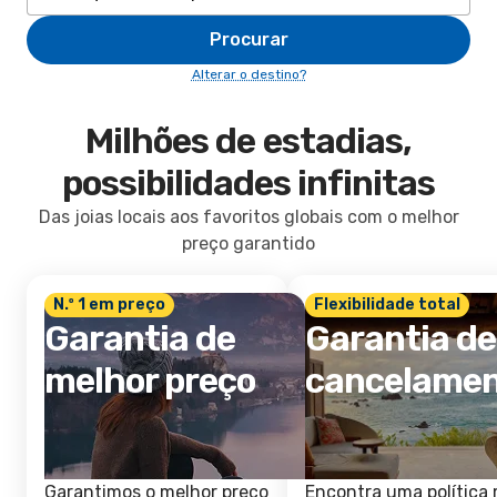
Procurar
Alterar o destino?
Milhões de estadias,
possibilidades infinitas
Das joias locais aos favoritos globais com o melhor
preço garantido
N.º 1 em preço
Flexibilidade total
Garantia de
Garantia de
melhor preço
cancelame
Garantimos o melhor preço
Encontra uma política 