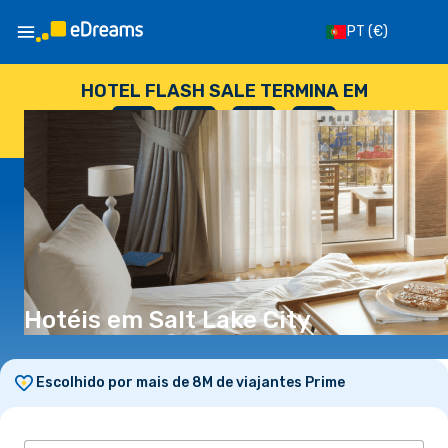
PT
(€)
HOTEL FLASH SALE TERMINA EM
--
:
--
:
--
:
--
DIAS
HORAS
MINUTOS
SEGUNDOS
Hotéis em Salt Lake City
Escolhido por mais de 8M de viajantes Prime