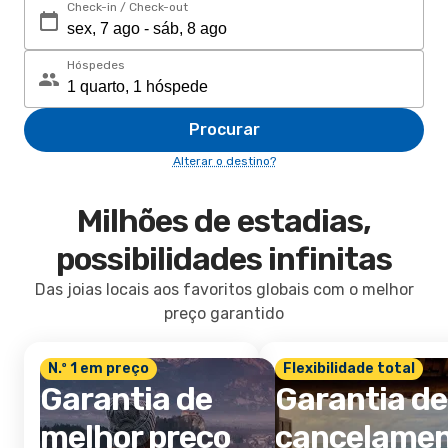
Check-in / Check-out
Hóspedes
Procurar
Alterar o destino?
Milhões de estadias,
possibilidades infinitas
Das joias locais aos favoritos globais com o melhor
preço garantido
N.º 1 em preço
Flexibilidade total
Garantia de
Garantia de
melhor preço
cancelame