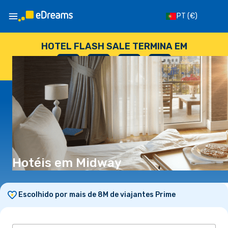
PT
(€)
HOTEL FLASH SALE TERMINA EM
--
:
--
:
--
:
--
DIAS
HORAS
MINUTOS
SEGUNDOS
Hotéis em Midway
Escolhido por mais de 8M de viajantes Prime