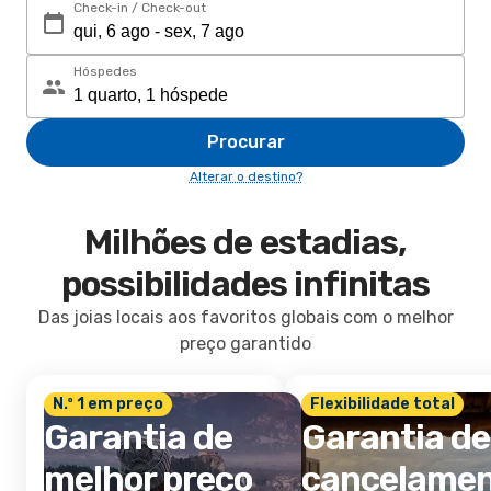
Check-in / Check-out
Hóspedes
Procurar
Alterar o destino?
Milhões de estadias,
possibilidades infinitas
Das joias locais aos favoritos globais com o melhor
preço garantido
N.º 1 em preço
Flexibilidade total
Garantia de
Garantia de
melhor preço
cancelame