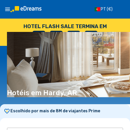
PT
(€)
HOTEL FLASH SALE TERMINA EM
--
:
--
:
--
:
--
DIAS
HORAS
MINUTOS
SEGUNDOS
Hotéis em Hardy, AR
Escolhido por mais de 8M de viajantes Prime