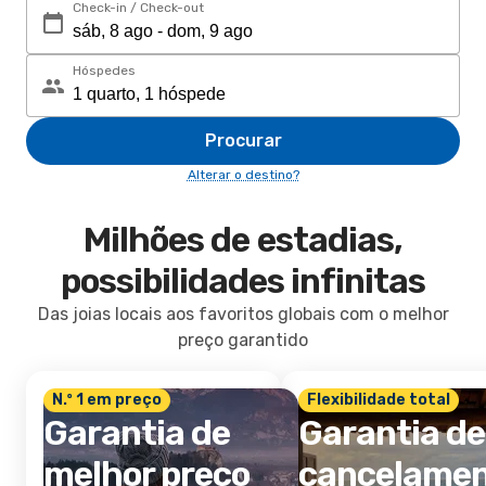
Check-in / Check-out
Hóspedes
Procurar
Alterar o destino?
Milhões de estadias,
possibilidades infinitas
Das joias locais aos favoritos globais com o melhor
preço garantido
N.º 1 em preço
Flexibilidade total
Garantia de
Garantia de
melhor preço
cancelame