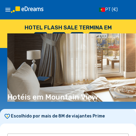
PT
(€)
HOTEL FLASH SALE TERMINA EM
--
:
--
:
--
:
--
DIAS
HORAS
MINUTOS
SEGUNDOS
Hotéis em Mountain View
Escolhido por mais de 8M de viajantes Prime