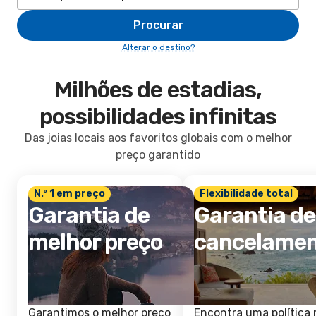
Procurar
Alterar o destino?
Milhões de estadias,
possibilidades infinitas
Das joias locais aos favoritos globais com o melhor
preço garantido
N.º 1 em preço
Flexibilidade total
Garantia de
Garantia de
melhor preço
cancelame
Garantimos o melhor preço
Encontra uma política 