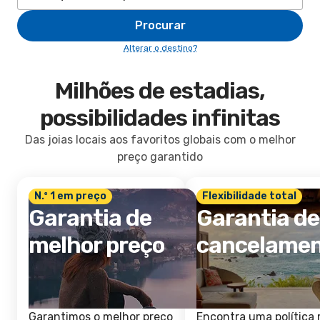
Procurar
Alterar o destino?
Milhões de estadias,
possibilidades infinitas
Das joias locais aos favoritos globais com o melhor
preço garantido
N.º 1 em preço
Flexibilidade total
Garantia de
Garantia de
melhor preço
cancelame
Garantimos o melhor preço
Encontra uma política 