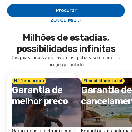
Procurar
Alterar o destino?
Milhões de estadias,
possibilidades infinitas
Das joias locais aos favoritos globais com o melhor
preço garantido
N.º 1 em preço
Flexibilidade total
Garantia de
Garantia de
melhor preço
cancelame
Garantimos o melhor preço
Encontra uma política 