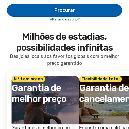
Procurar
Alterar o destino?
Milhões de estadias,
possibilidades infinitas
Das joias locais aos favoritos globais com o melhor
preço garantido
N.º 1 em preço
Flexibilidade total
Garantia de
Garantia de
melhor preço
cancelame
Garantimos o melhor preço
Encontra uma política 