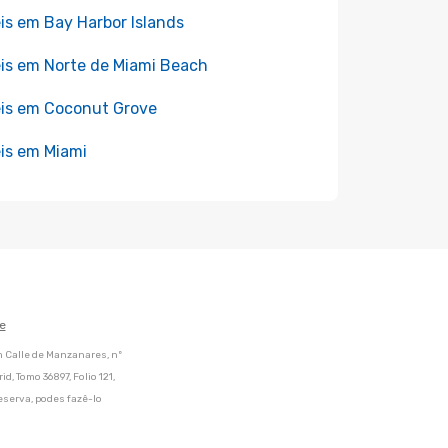
is em Bay Harbor Islands
is em Norte de Miami Beach
is em Coconut Grove
is em Miami
e
m Calle de Manzanares, nº
d, Tomo 36897, Folio 121,
eserva, podes fazê-lo