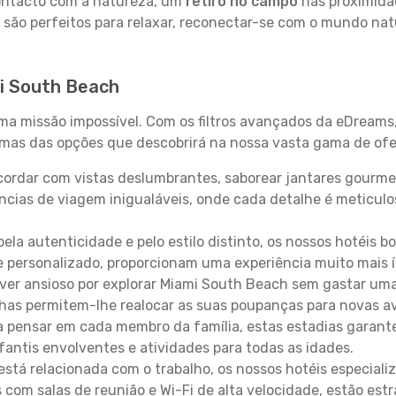
contacto com a natureza, um
retiro no campo
nas proximida
 são perfeitos para relaxar, reconectar-se com o mundo nat
i South Beach
uma missão impossível. Com os filtros avançados da eDreams
gumas das opções que descobrirá na nossa vasta gama de ofe
ordar com vistas deslumbrantes, saborear jantares gourmet
ncias de viagem inigualáveis, onde cada detalhe é meticu
pela autenticidade e pelo estilo distinto, os nossos hotéis 
e personalizado, proporcionam uma experiência muito mais 
iver ansioso por explorar Miami South Beach sem gastar um
lhas permitem-lhe realocar as suas poupanças para novas a
 pensar em cada membro da família, estas estadias garante
antis envolventes e atividades para todas as idades.
stá relacionada com o trabalho, os nossos hotéis especiali
s com salas de reunião e Wi-Fi de alta velocidade, estão es