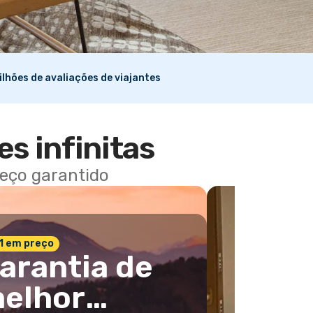
ilhões de avaliações de viajantes
es infinitas
reço garantido
 1 em preço
arantia de
elhor