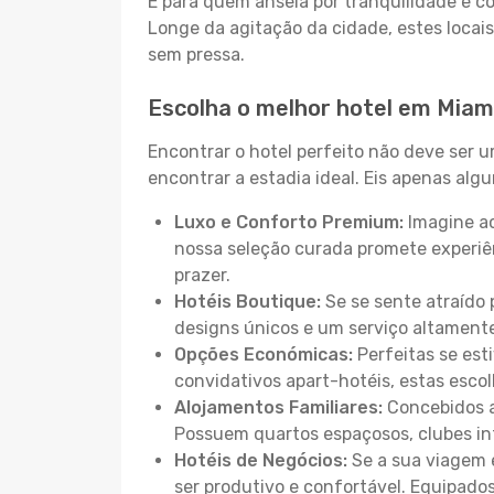
E para quem anseia por tranquilidade e 
Longe da agitação da cidade, estes locais
sem pressa.
Escolha o melhor hotel em Miam
Encontrar o hotel perfeito não deve ser 
encontrar a estadia ideal. Eis apenas al
Luxo e Conforto Premium:
Imagine ac
nossa seleção curada promete experiê
prazer.
Hotéis Boutique:
Se se sente atraído 
designs únicos e um serviço altament
Opções Económicas:
Perfeitas se est
convidativos apart-hotéis, estas esco
Alojamentos Familiares:
Concebidos a
Possuem quartos espaçosos, clubes inf
Hotéis de Negócios:
Se a sua viagem e
ser produtivo e confortável. Equipado