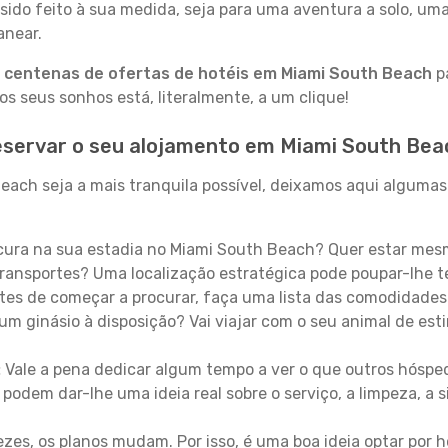
sido feito à sua medida, seja para uma aventura a solo, um
anear.
a
centenas de ofertas de hotéis em Miami South Beach
pa
 seus sonhos está, literalmente, a um clique!
eservar o seu alojamento em Miami South Bea
ach seja a mais tranquila possível, deixamos aqui algumas 
ura na sua estadia no Miami South Beach? Quer estar mes
ransportes? Uma localização estratégica pode poupar-lhe t
es de começar a procurar, faça uma lista das comodidades 
um ginásio à disposição? Vai viajar com o seu animal de esti
:
Vale a pena dedicar algum tempo a ver o que outros hósped
 podem dar-lhe uma ideia real sobre o serviço, a limpeza, a
zes, os planos mudam. Por isso, é uma boa ideia optar por