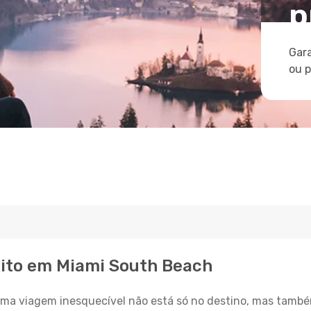
p
Gara
ou 
eito em Miami South Beach
a viagem inesquecível não está só no destino, mas també