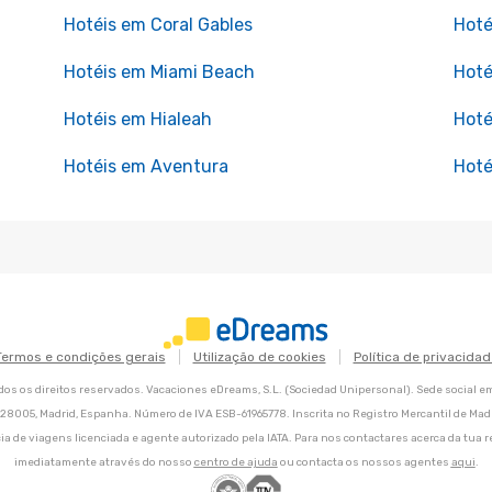
Hotéis em Coral Gables
Hoté
Hotéis em Miami Beach
Hoté
Hotéis em Hialeah
Hoté
Hotéis em Aventura
Hoté
Termos e condições gerais
Utilização de cookies
Política de privacidad
os os direitos reservados. Vacaciones eDreams, S.L. (Sociedad Unipersonal). Sede social e
8, 28005, Madrid, Espanha. Número de IVA ESB-61965778. Inscrita no Registro Mercantil de Madri
ia de viagens licenciada e agente autorizado pela IATA. Para nos contactares acerca da tua r
imediatamente através do nosso
centro de ajuda
ou contacta os nossos agentes
aqui
.