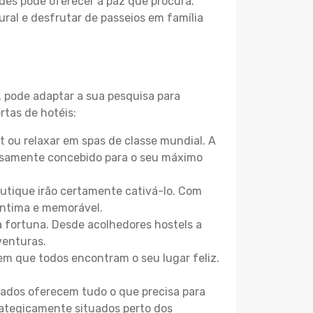
des pode oferecer a paz que procura.
ural e desfrutar de passeios em família
, pode adaptar a sua pesquisa para
rtas de hotéis:
 ou relaxar em spas de classe mundial. A
losamente concebido para o seu máximo
boutique irão certamente cativá-lo. Com
íntima e memorável.
a fortuna. Desde acolhedores hostels a
venturas.
m que todos encontram o seu lugar feliz.
zados oferecem tudo o que precisa para
trategicamente situados perto dos