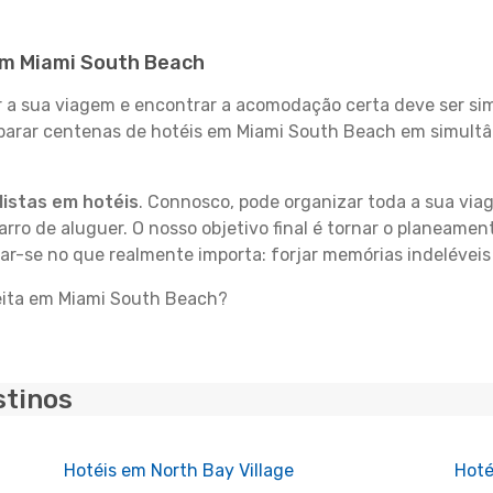
 em Miami South Beach
 sua viagem e encontrar a acomodação certa deve ser simp
mparar centenas de hotéis em Miami South Beach em simultâ
istas em hotéis
. Connosco, pode organizar toda a sua vi
carro de aluguer. O nosso objetivo final é tornar o planeame
rar-se no que realmente importa: forjar memórias indelévei
feita em Miami South Beach?
stinos
Hotéis em North Bay Village
Hoté