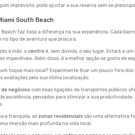
 algum imprevisto, pode ajustar a sua reserva sem se preocup
 Miami South Beach
h Beach faz toda a diferença na sua experiência. Cada bair
se no tipo de aventura que procura.
tudo à mão, o
centro
é, sem dúvida, o seu lugar. Estará a um 
 imperdíveis. Além disso, é a melhor opção se gosta de ex
um toque mais local? Experimente ficar um pouco fora dos 
 avaliações pela sua ótima localização.
s de negócios
com boas ligações de transportes públicos of
e excelência, pensados para otimizar a sua produtividade,
s.
a e tranquila, as
zonas residenciais
são uma alternativa fa
uma imersão mais profunda na vida local.