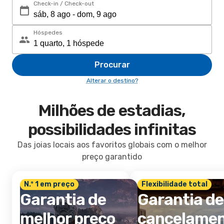
Check-in / Check-out
Hóspedes
Procurar
Alterar o destino?
Milhões de estadias,
possibilidades infinitas
Das joias locais aos favoritos globais com o melhor
preço garantido
N.º 1 em preço
Flexibilidade total
Garantia de
Garantia de
melhor preço
cancelame