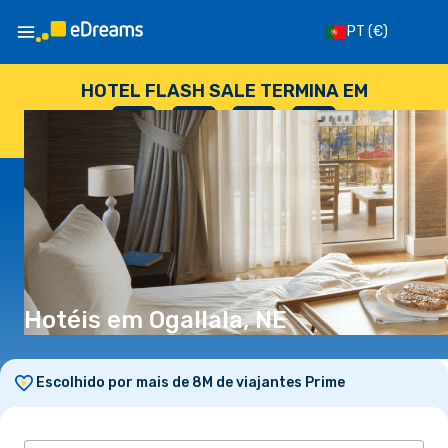
PT
(€)
HOTEL FLASH SALE TERMINA EM
--
:
--
:
--
:
--
DIAS
HORAS
MINUTOS
SEGUNDOS
Hotéis em Ogallala, NE
Escolhido por mais de 8M de viajantes Prime