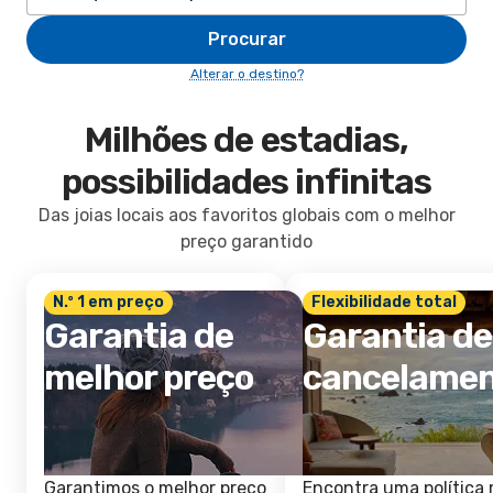
Procurar
Alterar o destino?
Milhões de estadias,
possibilidades infinitas
Das joias locais aos favoritos globais com o melhor
preço garantido
N.º 1 em preço
Flexibilidade total
Garantia de
Garantia de
melhor preço
cancelame
Garantimos o melhor preço
Encontra uma política 