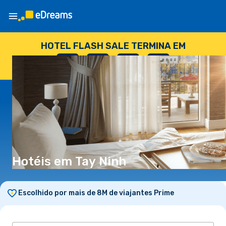
HOTEL FLASH SALE TERMINA EM
--
:
--
:
--
:
--
DIAS
HORAS
MINUTOS
SEGUNDOS
Hotéis em Tay Ninh
Escolhido por mais de 8M de viajantes Prime