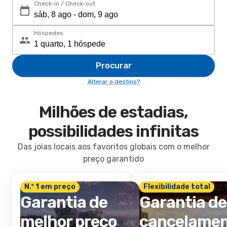
Check-in / Check-out
Hóspedes
Procurar
Alterar o destino?
Milhões de estadias,
possibilidades infinitas
Das joias locais aos favoritos globais com o melhor
preço garantido
N.º 1 em preço
Flexibilidade total
Garantia de
Garantia de
melhor preço
cancelame