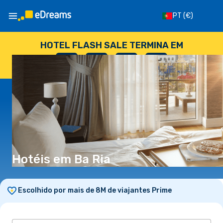
PT
(€)
HOTEL FLASH SALE TERMINA EM
--
:
--
:
--
:
--
DIAS
HORAS
MINUTOS
SEGUNDOS
Hotéis em Ba Ria
Escolhido por mais de 8M de viajantes Prime