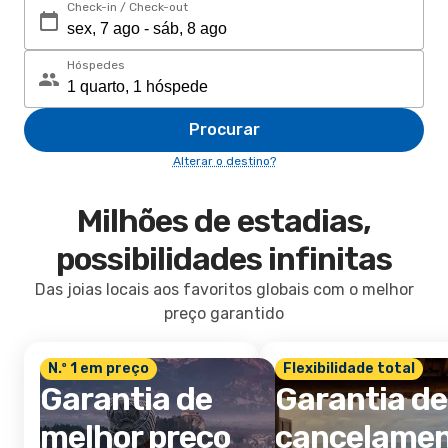
Check-in / Check-out
Hóspedes
Procurar
Alterar o destino?
Milhões de estadias,
possibilidades infinitas
Das joias locais aos favoritos globais com o melhor
preço garantido
N.º 1 em preço
Flexibilidade total
Garantia de
Garantia de
melhor preço
cancelame