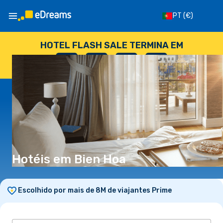
PT
(€)
HOTEL FLASH SALE TERMINA EM
--
:
--
:
--
:
--
DIAS
HORAS
MINUTOS
SEGUNDOS
Hotéis em Bien Hoa
Escolhido por mais de 8M de viajantes Prime