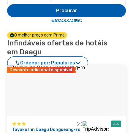
Procurar
Alterar o destino?
O melhor preço com Prime
Infindáveis ofertas de hotéis
em Daegu
Ordenar por:
Populares
Desconto adicional disponível
(21)
4,5
Toyoko Inn Daegu Dongseong-ro