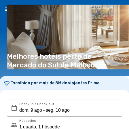
PT
(€)
Melhores hotéis perto de
Mercado do Sul de Melbourne
Escolhido por mais de 8M de viajantes Prime
Check-in / Check-out
Hóspedes