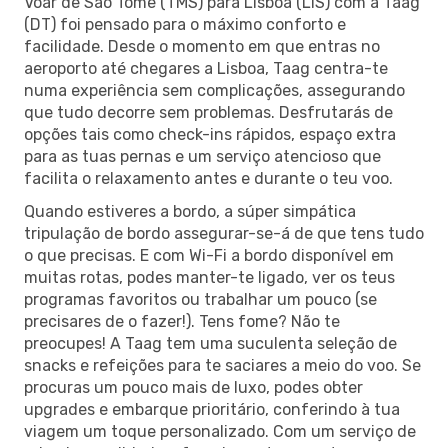
Voar de Sao Tome (TMS) para Lisboa (LIS) com a Taag
(DT) foi pensado para o máximo conforto e
facilidade. Desde o momento em que entras no
aeroporto até chegares a Lisboa, Taag centra-te
numa experiência sem complicações, assegurando
que tudo decorre sem problemas. Desfrutarás de
opções tais como check-ins rápidos, espaço extra
para as tuas pernas e um serviço atencioso que
facilita o relaxamento antes e durante o teu voo.
Quando estiveres a bordo, a súper simpática
tripulação de bordo assegurar-se-á de que tens tudo
o que precisas. E com Wi-Fi a bordo disponível em
muitas rotas, podes manter-te ligado, ver os teus
programas favoritos ou trabalhar um pouco (se
precisares de o fazer!). Tens fome? Não te
preocupes! A Taag tem uma suculenta seleção de
snacks e refeições para te saciares a meio do voo. Se
procuras um pouco mais de luxo, podes obter
upgrades e embarque prioritário, conferindo à tua
viagem um toque personalizado. Com um serviço de