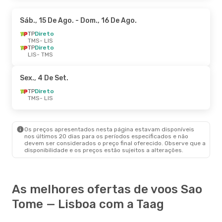
Sáb., 15 De Ago.
- Dom., 16 De Ago.
TP
Direto
TMS
- LIS
TP
Direto
LIS
- TMS
Sex., 4 De Set.
TP
Direto
TMS
- LIS
Os preços apresentados nesta página estavam disponíveis
nos últimos 20 dias para os períodos especificados e não
devem ser considerados o preço final oferecido. Observe que a
disponibilidade e os preços estão sujeitos a alterações.
As melhores ofertas de voos Sao
Tome — Lisboa com a Taag