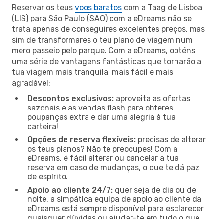
Reservar os teus
voos baratos
com a Taag de Lisboa
(LIS) para São Paulo (SAO) com a eDreams não se
trata apenas de conseguires excelentes preços, mas
sim de transformares o teu plano de viagem num
mero passeio pelo parque. Com a eDreams, obténs
uma série de vantagens fantásticas que tornarão a
tua viagem mais tranquila, mais fácil e mais
agradável:
Descontos exclusivos:
aproveita as ofertas
sazonais e as vendas flash para obteres
poupanças extra e dar uma alegria à tua
carteira!
Opções de reserva flexíveis:
precisas de alterar
os teus planos? Não te preocupes! Com a
eDreams, é fácil alterar ou cancelar a tua
reserva em caso de mudanças, o que te dá paz
de espírito.
Apoio ao cliente 24/7:
quer seja de dia ou de
noite, a simpática equipa de apoio ao cliente da
eDreams está sempre disponível para esclarecer
quaisquer dúvidas ou ajudar-te em tudo o que