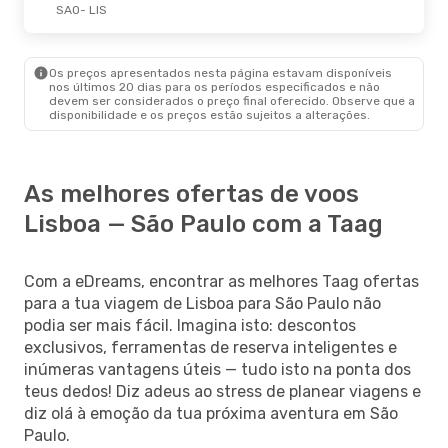
SAO
- LIS
Os preços apresentados nesta página estavam disponíveis
nos últimos 20 dias para os períodos especificados e não
devem ser considerados o preço final oferecido. Observe que a
disponibilidade e os preços estão sujeitos a alterações.
As melhores ofertas de voos
Lisboa — São Paulo com a Taag
Com a eDreams, encontrar as melhores Taag ofertas
para a tua viagem de Lisboa para São Paulo não
podia ser mais fácil. Imagina isto: descontos
exclusivos, ferramentas de reserva inteligentes e
inúmeras vantagens úteis — tudo isto na ponta dos
teus dedos! Diz adeus ao stress de planear viagens e
diz olá à emoção da tua próxima aventura em São
Paulo.