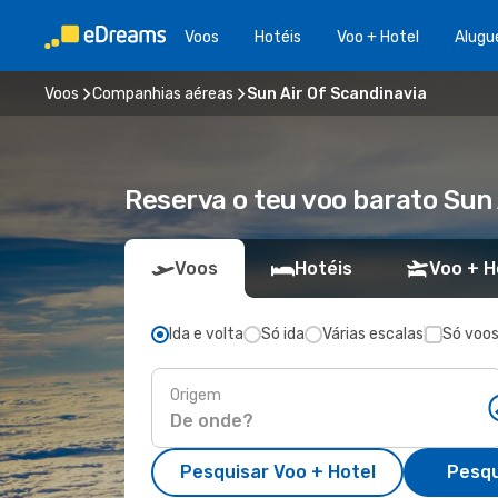
Voos
Hotéis
Voo + Hotel
Alugu
Voos
Companhias aéreas
Sun Air Of Scandinavia
Reserva o teu voo barato Sun
Voos
Hotéis
Voo + H
Ida e volta
Só ida
Várias escalas
Só voos
Origem
Pesquisar Voo + Hotel
Pesqu