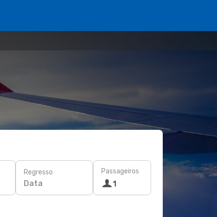
Passageiros
Regresso
Data
1