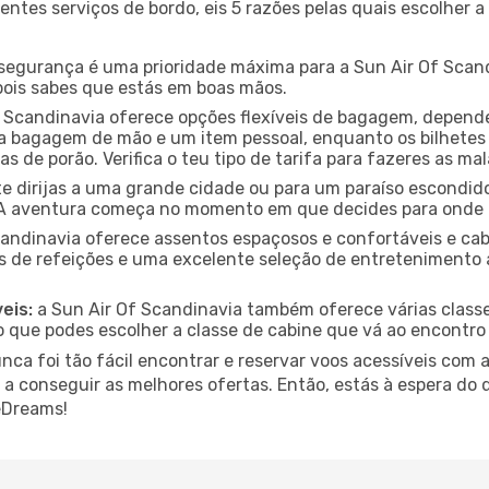
entes serviços de bordo, eis 5 razões pelas quais escolher 
segurança é uma prioridade máxima para a Sun Air Of Scan
, pois sabes que estás em boas mãos.
 Scandinavia oferece opções flexíveis de bagagem, depende
bagagem de mão e um item pessoal, enquanto os bilhetes 
s de porão. Verifica o teu tipo de tarifa para fazeres as ma
e dirijas a uma grande cidade ou para um paraíso escondido
A aventura começa no momento em que decides para onde i
candinavia oferece assentos espaçosos e confortáveis e ca
de refeições e uma excelente seleção de entretenimento a
eis:
a Sun Air Of Scandinavia também oferece várias classe
o que podes escolher a classe de cabine que vá ao encontro
ca foi tão fácil encontrar e reservar voos acessíveis com a
e a conseguir as melhores ofertas. Então, estás à espera do
eDreams!