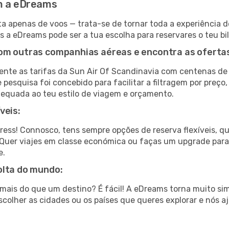
om a eDreams
a apenas de voos — trata-se de tornar toda a experiência d
s a eDreams pode ser a tua escolha para reservares o teu b
om outras companhias aéreas e encontra as oferta
nte as tarifas da Sun Air Of Scandinavia com centenas de
pesquisa foi concebido para facilitar a filtragem por preço
dequada ao teu estilo de viagem e orçamento.
veis:
tress! Connosco, tens sempre opções de reserva flexíveis, q
fa. Quer viajes em classe económica ou faças um upgrade par
e.
olta do mundo:
ar mais do que um destino? É fácil! A eDreams torna muito s
colher as cidades ou os países que queres explorar e nós a