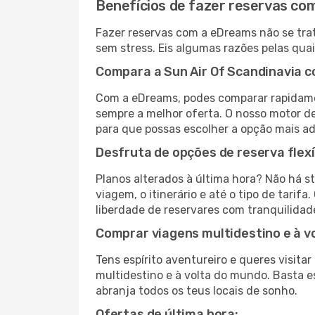
Benefícios de fazer reservas c
Fazer reservas com a eDreams não se trat
sem stress. Eis algumas razões pelas quai
Compara a Sun Air Of Scandinavia c
Com a eDreams, podes comparar rapidame
sempre a melhor oferta. O nosso motor de 
para que possas escolher a opção mais a
Desfruta de opções de reserva flexí
Planos alterados à última hora? Não há s
viagem, o itinerário e até o tipo de tari
liberdade de reservares com tranquilidad
Comprar viagens multidestino e à v
Tens espírito aventureiro e queres visit
multidestino e à volta do mundo. Basta es
abranja todos os teus locais de sonho.
Ofertas de última hora: