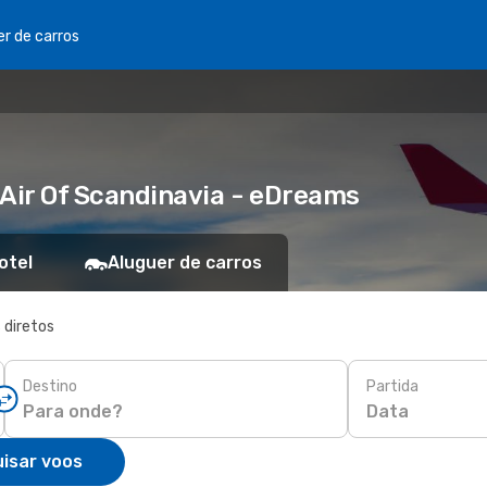
er de carros
 Air Of Scandinavia - eDreams
otel
Aluguer de carros
 diretos
Destino
Partida
Data
isar voos