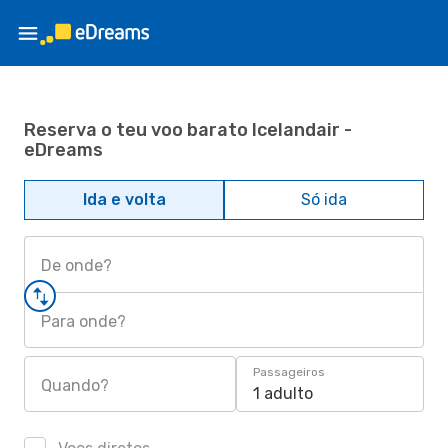
Reserva o teu voo barato Icelandair -
eDreams
Ida e volta
Só ida
De onde?
Para onde?
Passageiros
Quando?
1 adulto