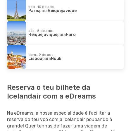
seg., 10 de ago.
Paris
para
Reiquejavique
sáb., 8 de ago.
Reiquejavique
para
Faro
dom., 9 de ago.
Lisboa
para
Nuuk
Reserva o teu bilhete da
Icelandair com a eDreams
Na eDreams, a nossa especialidade é facilitar a
reserva do teu voo com a Icelandair poupando à
grande! Quer tenhas de fazer uma viagem de