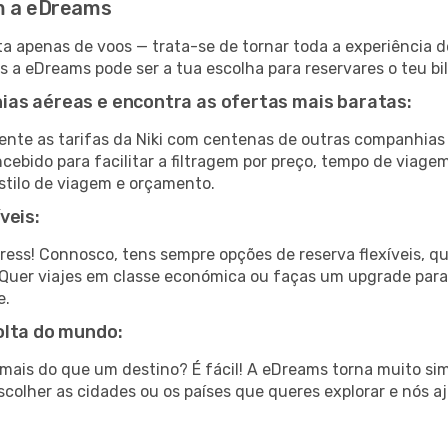
om a eDreams
a apenas de voos — trata-se de tornar toda a experiência d
s a eDreams pode ser a tua escolha para reservares o teu bil
as aéreas e encontra as ofertas mais baratas:
te as tarifas da Niki com centenas de outras companhias 
cebido para facilitar a filtragem por preço, tempo de viage
stilo de viagem e orçamento.
veis:
tress! Connosco, tens sempre opções de reserva flexíveis, q
fa. Quer viajes em classe económica ou faças um upgrade par
e.
olta do mundo:
ar mais do que um destino? É fácil! A eDreams torna muito s
colher as cidades ou os países que queres explorar e nós a