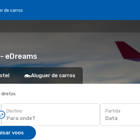
er de carros
i - eDreams
otel
Aluguer de carros
 diretos
Destino
Partida
Data
isar voos