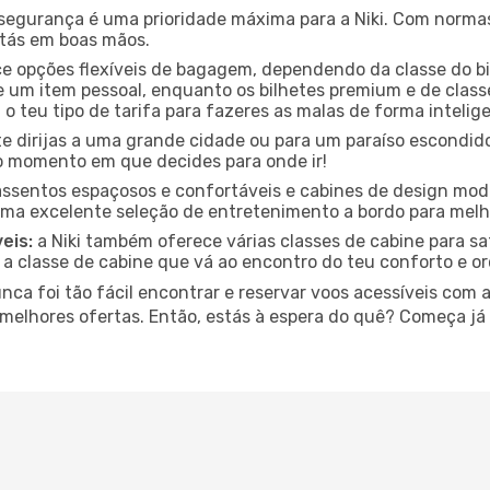
segurança é uma prioridade máxima para a Niki. Com normas
estás em boas mãos.
ce opções flexíveis de bagagem, dependendo da classe do b
m item pessoal, enquanto os bilhetes premium e de classe
 o teu tipo de tarifa para fazeres as malas de forma intelig
e dirijas a uma grande cidade ou para um paraíso escondido
 momento em que decides para onde ir!
 assentos espaçosos e confortáveis e cabines de design m
uma excelente seleção de entretenimento a bordo para melho
eis:
a Niki também oferece várias classes de cabine para sat
 a classe de cabine que vá ao encontro do teu conforto e o
a foi tão fácil encontrar e reservar voos acessíveis com a N
 melhores ofertas. Então, estás à espera do quê? Começa já