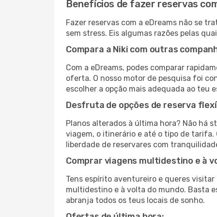
Benefícios de fazer reservas c
Fazer reservas com a eDreams não se trat
sem stress. Eis algumas razões pelas quai
Compara a Niki com outras companhi
Com a eDreams, podes comparar rapidamen
oferta. O nosso motor de pesquisa foi con
escolher a opção mais adequada ao teu e
Desfruta de opções de reserva flexí
Planos alterados à última hora? Não há s
viagem, o itinerário e até o tipo de tari
liberdade de reservares com tranquilidad
Comprar viagens multidestino e à v
Tens espírito aventureiro e queres visit
multidestino e à volta do mundo. Basta es
abranja todos os teus locais de sonho.
Ofertas de última hora: