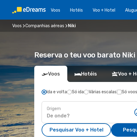
Voos
Hotéis
Voo + Hotel
Alugu
Voos
Companhias aéreas
Niki
Reserva o teu voo barato Nik
Voos
Hotéis
Voo + H
Ida e volta
Só ida
Várias escalas
Só voos
Origem
Pesquisar Voo + Hotel
Pesqu