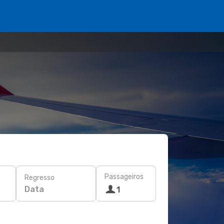
Passageiros
Regresso
Data
1