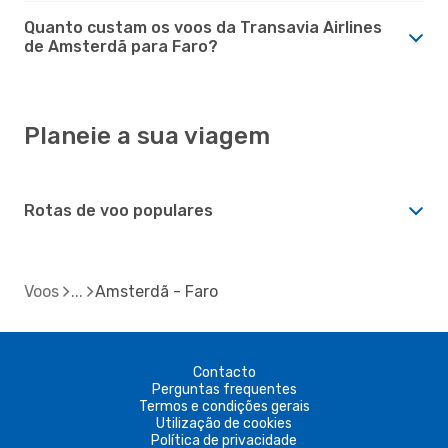
Quanto custam os voos da Transavia Airlines
de Amsterdã para Faro?
Planeie a sua viagem
Rotas de voo populares
Voos
Amsterdã - Faro
Contacto
Perguntas frequentes
Termos e condições gerais
Utilização de cookies
Política de privacidade