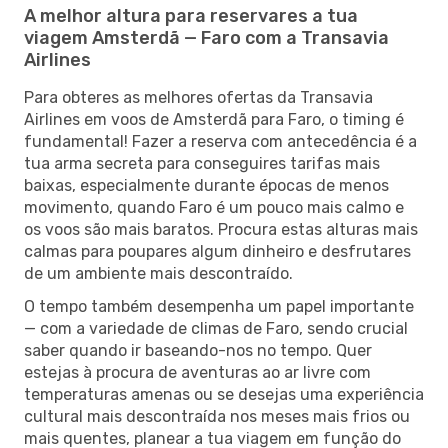
A melhor altura para reservares a tua
viagem Amsterdã — Faro com a Transavia
Airlines
Para obteres as melhores ofertas da Transavia
Airlines em voos de Amsterdã para Faro, o timing é
fundamental! Fazer a reserva com antecedência é a
tua arma secreta para conseguires tarifas mais
baixas, especialmente durante épocas de menos
movimento, quando Faro é um pouco mais calmo e
os voos são mais baratos. Procura estas alturas mais
calmas para poupares algum dinheiro e desfrutares
de um ambiente mais descontraído.
O tempo também desempenha um papel importante
— com a variedade de climas de Faro, sendo crucial
saber quando ir baseando-nos no tempo. Quer
estejas à procura de aventuras ao ar livre com
temperaturas amenas ou se desejas uma experiência
cultural mais descontraída nos meses mais frios ou
mais quentes, planear a tua viagem em função do