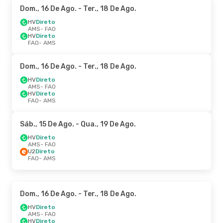
Dom., 16 De Ago.
- Ter., 18 De Ago.
HV
Direto
AMS
- FAO
HV
Direto
FAO
- AMS
Dom., 16 De Ago.
- Ter., 18 De Ago.
HV
Direto
AMS
- FAO
HV
Direto
FAO
- AMS
Sáb., 15 De Ago.
- Qua., 19 De Ago.
HV
Direto
AMS
- FAO
U2
Direto
FAO
- AMS
Dom., 16 De Ago.
- Ter., 18 De Ago.
HV
Direto
AMS
- FAO
HV
Direto