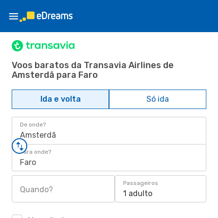
Voos baratos da Transavia Airlines de
Amsterdã para Faro
Ida e volta
Só ida
De onde?
Amsterdã
Para onde?
Faro
Passageiros
Quando?
1 adulto