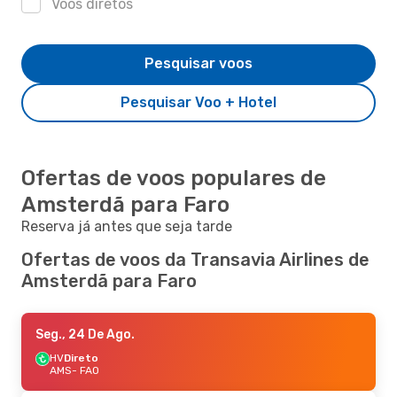
Voos diretos
Pesquisar voos
Pesquisar Voo + Hotel
Ofertas de voos populares de
Amsterdã para Faro
Reserva já antes que seja tarde
Ofertas de voos da Transavia Airlines de
Amsterdã para Faro
Seg., 24 De Ago.
HV
Direto
AMS
- FAO