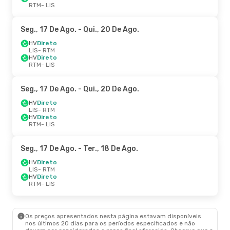
RTM
- LIS
Seg., 17 De Ago.
- Qui., 20 De Ago.
HV
Direto
LIS
- RTM
HV
Direto
RTM
- LIS
Seg., 17 De Ago.
- Qui., 20 De Ago.
HV
Direto
LIS
- RTM
HV
Direto
RTM
- LIS
Seg., 17 De Ago.
- Ter., 18 De Ago.
HV
Direto
LIS
- RTM
HV
Direto
RTM
- LIS
Os preços apresentados nesta página estavam disponíveis
nos últimos 20 dias para os períodos especificados e não