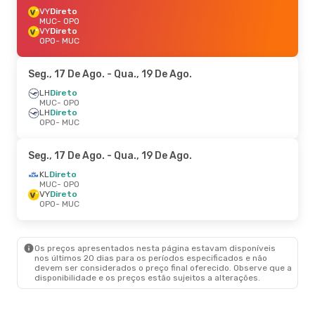
VY
Direto
MUC
- OPO
VY
Direto
OPO
- MUC
Seg., 17 De Ago.
- Qua., 19 De Ago.
LH
Direto
MUC
- OPO
LH
Direto
OPO
- MUC
Seg., 17 De Ago.
- Qua., 19 De Ago.
KL
Direto
MUC
- OPO
VY
Direto
OPO
- MUC
Os preços apresentados nesta página estavam disponíveis
nos últimos 20 dias para os períodos especificados e não
devem ser considerados o preço final oferecido. Observe que a
disponibilidade e os preços estão sujeitos a alterações.