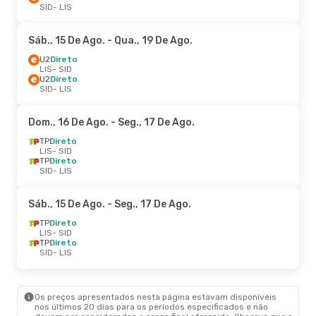
SID
- LIS
Sáb., 15 De Ago.
- Qua., 19 De Ago.
U2
Direto
LIS
- SID
U2
Direto
SID
- LIS
Dom., 16 De Ago.
- Seg., 17 De Ago.
TP
Direto
LIS
- SID
TP
Direto
SID
- LIS
Sáb., 15 De Ago.
- Seg., 17 De Ago.
TP
Direto
LIS
- SID
TP
Direto
SID
- LIS
Os preços apresentados nesta página estavam disponíveis
nos últimos 20 dias para os períodos especificados e não