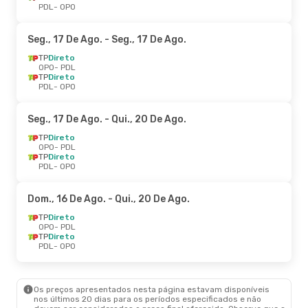
PDL
- OPO
Seg., 17 De Ago.
- Seg., 17 De Ago.
TP
Direto
OPO
- PDL
TP
Direto
PDL
- OPO
Seg., 17 De Ago.
- Qui., 20 De Ago.
TP
Direto
OPO
- PDL
TP
Direto
PDL
- OPO
Dom., 16 De Ago.
- Qui., 20 De Ago.
TP
Direto
OPO
- PDL
TP
Direto
PDL
- OPO
Os preços apresentados nesta página estavam disponíveis
nos últimos 20 dias para os períodos especificados e não