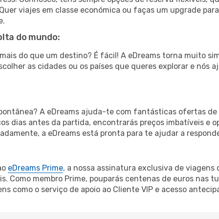
fa. Quer viajes em classe económica ou faças um upgrade par
e.
olta do mundo:
ar mais do que um destino? É fácil! A eDreams torna muito s
colher as cidades ou os países que queres explorar e nós a
ontânea? A eDreams ajuda-te com fantásticas ofertas de 
os dias antes da partida, encontrarás preços imbatíveis e o
radamente, a eDreams está pronta para te ajudar a responde
ao
eDreams Prime
, a nossa assinatura exclusiva de viagens
is. Como membro Prime, pouparás centenas de euros nas tuas
s como o serviço de apoio ao Cliente VIP e acesso antecipa