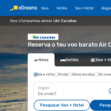
Voos
Hotéis
Voo + Hotel
Alugu
Voos
Companhias aéreas
Air Caraibes
Reserva o teu voo barato Air
Voos
Hotéis
Voo + H
Ida e volta
Só ida
Várias escalas
Só voos
Origem
Pesquisar Voo + Hotel
Pesqu