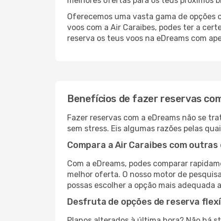
melhores ofertas para os teus próximos bi
Oferecemos uma vasta gama de opções com
voos com a Air Caraibes, podes ter a cer
reserva os teus voos na eDreams com apen
Benefícios de fazer reservas c
Fazer reservas com a eDreams não se trat
sem stress. Eis algumas razões pelas quai
Compara a Air Caraibes com outras 
Com a eDreams, podes comparar rapidamen
melhor oferta. O nosso motor de pesquisa 
possas escolher a opção mais adequada a
Desfruta de opções de reserva flexí
Planos alterados à última hora? Não há s