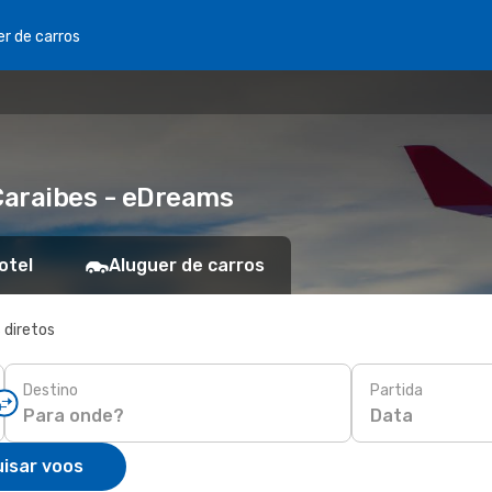
er de carros
 Caraibes - eDreams
otel
Aluguer de carros
 diretos
Destino
Partida
Data
isar voos