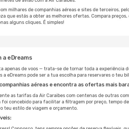
lhetes de avião com a Air Caraibes.
 milhares de companhias aéreas e sites de terceiros, pelo
teza que estás a obter as melhores ofertas. Compara preços,
as alguns cliques. É simples!
om a eDreams
a apenas de voos — trata-se de tornar toda a experiência d
s a eDreams pode ser a tua escolha para reservares o teu bi
companhias aéreas e encontra as ofertas mais bar
te as tarifas da Air Caraibes com centenas de outras com
foi concebido para facilitar a filtragem por preço, tempo d
o teu estilo de viagem e orçamento.
veis:
tress! Connosco, tens sempre opções de reserva flexíveis, q