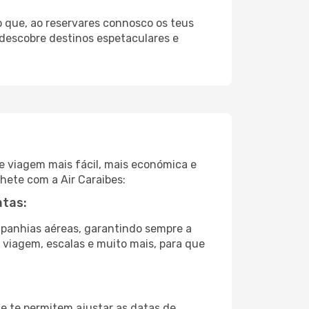
 que, ao reservares connosco os teus
 descobre destinos espetaculares e
e viagem mais fácil, mais económica e
lhete com a Air Caraibes:
atas:
panhias aéreas, garantindo sempre a
e viagem, escalas e muito mais, para que
ue te permitem ajustar as datas de