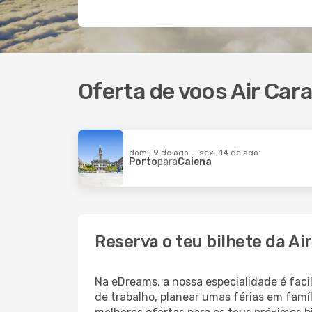
Oferta de voos Air Car
dom., 9 de ago. - sex., 14 de ago.
Porto
para
Caiena
Reserva o teu bilhete da A
Na eDreams, a nossa especialidade é faci
de trabalho, planear umas férias em famí