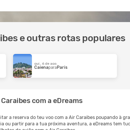
aibes e outras rotas populares
qui., 6 de ago.
Caiena
para
Paris
ir Caraibes com a eDreams
litar a reserva do teu voo com a Air Caraibes poupando à g
lia ou partir para a tua próxima aventura, a eDreams tem tu