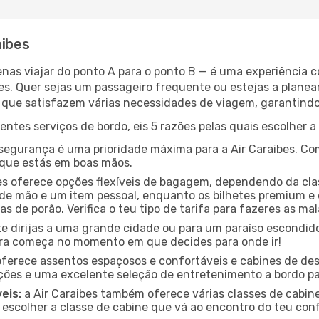
aibes
enas viajar do ponto A para o ponto B — é uma experiência 
s. Quer sejas um passageiro frequente ou estejas a planear
que satisfazem várias necessidades de viagem, garantindo
ntes serviços de bordo, eis 5 razões pelas quais escolher a
segurança é uma prioridade máxima para a Air Caraibes. Co
s que estás em boas mãos.
es oferece opções flexíveis de bagagem, dependendo da cla
 mão e um item pessoal, enquanto os bilhetes premium e 
s de porão. Verifica o teu tipo de tarifa para fazeres as ma
e dirijas a uma grande cidade ou para um paraíso escondido
ra começa no momento em que decides para onde ir!
 oferece assentos espaçosos e confortáveis e cabines de 
ções e uma excelente seleção de entretenimento a bordo pa
eis:
a Air Caraibes também oferece várias classes de cabine
 escolher a classe de cabine que vá ao encontro do teu con