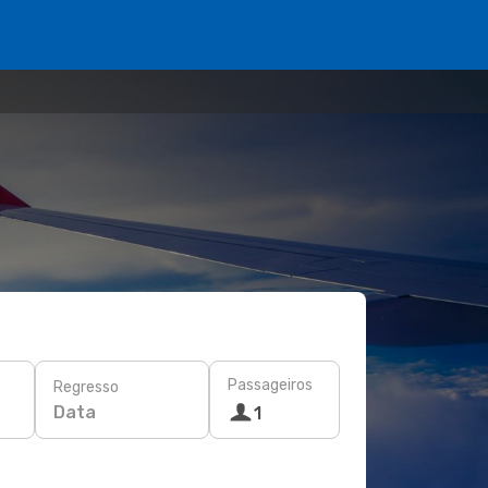
Passageiros
Regresso
Data
1